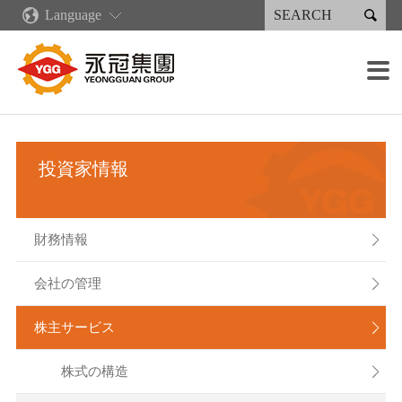

Language
企業情報
新着情報
コア·コンピタンス
製品情報·サービス
永續專區
投資家情報
採用情報
生産施設

企業概要
ニュース
企業文化
再生可能エネルギー
永続報告書
財務情報
各職種の募集概要
鋳造設備
販売分布
業績・出荷状況
産業製品
永續報告書下載
会社の管理
採用の流れ
加工設備
グリーンキャスティングサプライチェーン
投資家情報
永冠集団の沿革
デジタル化発展計画
射出成型機類
人権政策
株主サービス
報酬と福利厚生
溶接設備
組織案内
リーン生産
溶接製品
企業説明会
塗装設備
財務情報

経営者メッセージ
人材育成
スプレー製品
利害関係人
組み立て能力
会社の管理

重要な子会社
作業環境
検出装置
株主サービス

株式の構造
