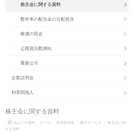
株主会に関する資料

数年来の配当金の分配状況

株価の照会

公開資訊觀測站

重要公示

企業説明会

利害関係人

株主会に関する資料
あなたの場所：
ホーム
-
投資家情報
-
株主サービス
-
株主会に関
する資料