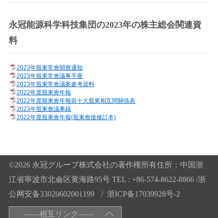
永冠能源科学科技集団の2023年の株主総会関連資
料
2023年股東常會開會通知
2023年股東常會議事手冊
2023年股東常會議案參考資料
2022年度股東會年報
2022年度股東會年報前十大股東相互間關係表
2023年股東會議事錄
2022年度股東會年報(股東會後修訂本)
©2026 永冠グループ株式会社の著作権所有住所：中国浙
江省寧波市北侖区黄海路95号 TEL : +86-574-8622-8866 /
浙
公网安备33020602001199
/
浙ICP备17039928号-2
——相互リンク——
