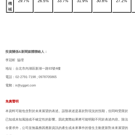
29.7%
26.5%
33.7%
31.9%
30.8%
27.2%
機
械
投資關係&新聞媒體聯絡人：
李冠昕 協理
地址：台北市內湖區新湖一路93號4樓
電話：02-2791-7198 ; 0978705865
電郵：ir@ygget.com
免責聲明
本資料可能包含對於未來展望的表述。該類表述是基於對現況的預期，但同時受限於
已知或未知風險或不確定性的影響。因此實際結果將可能明顯不同於表述內容。除法
令要求外，公司並無義務因應新資訊的產生或未來事件的發生主動更新對未來展望的