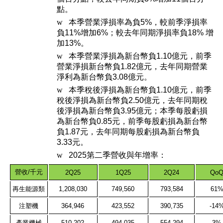
點。
w
本季營業淨損率為負5%，較前季淨損率
負11%增加6%；較去年同期淨損率負18% 增
加13%。
w
本季營業淨損為新台幣負1.10億元，前季
營業淨損新台幣負1.82億元，去年同期營業
淨利為新台幣負3.08億元。
w
本季稅後淨損為新台幣負1.10億元，前季
稅後淨損為新台幣負2.50億元，去年同期稅
後淨損為新台幣負3.95億元；本季每股虧損
為新台幣負0.85元，前季每股虧損為新台幣
負1.87元，去年同期每股虧損為新台幣負
3.33元。
w
2025
第二季營收與年增率：
營收
/
千元
2Q25
1Q25
2Q24
Qo
再生能源類
1,208,030
749,560
793,584
61
注塑機
364,946
423,552
390,735
-14
產業機械
510,202
494,035
554,294
3%