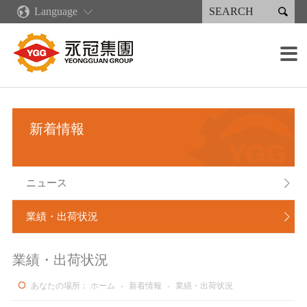

Language
企業情報
新着情報
コア·コンピタンス
製品情報·サービス
永續專區
投資家情報
採用情報
生産施設

企業概要
ニュース
企業文化
再生可能エネルギー
永続報告書
財務情報
各職種の募集概要
鋳造設備
販売分布
業績・出荷状況
産業製品
永續報告書下載
会社の管理
採用の流れ
加工設備
グリーンキャスティングサプライチェーン
新着情報
永冠集団の沿革
デジタル化発展計画
射出成型機類
人権政策
株主サービス
報酬と福利厚生
溶接設備
組織案内
リーン生産
溶接製品
企業説明会
塗装設備
ニュース

経営者メッセージ
人材育成
スプレー製品
利害関係人
組み立て能力
業績・出荷状況

重要な子会社
作業環境
検出装置
業績・出荷状況
あなたの場所：
ホーム
-
新着情報
-
業績・出荷状況