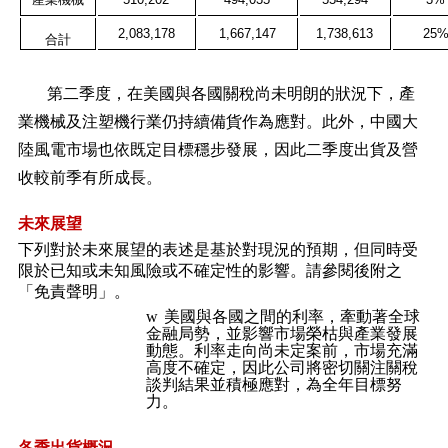
2,083,178
1,667,147
1,738,613
25
合計
第二季度，在美國與各國關稅尚未明朗的狀況下，產
業機械及注塑機行業仍持續備貨作為應對。此外，中國大
陸風電市場也依既定目標穩步發展，因此二季度出貨及營
收較前季有所成長。
未來展望
下列對於未來展望的表述是基於對現況的預期，但同時受
限於已知或未知風險或不確定性的影響。請參閱後附之
「免責聲明」
。
w
美國與各國之間的利率，牽動著全球
金融局勢，並影響市場榮枯與產業發展
動態。利率走向尚未定案前，市場充滿
高度不確定，因此公司將密切關注關稅
談判結果並積極應對，為全年目標努
力。
各季出貨概況