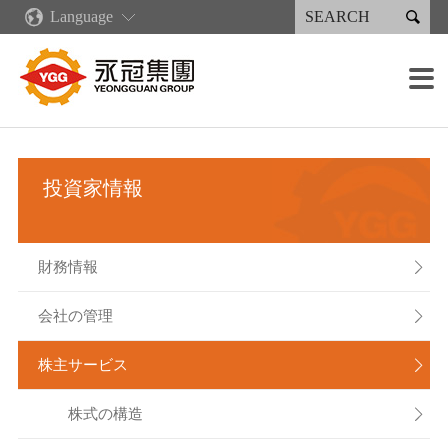

Language
企業情報
新着情報
コア·コンピタンス
製品情報·サービス
永續專區
投資家情報
採用情報
生産施設

企業概要
ニュース
企業文化
再生可能エネルギー
永続報告書
財務情報
各職種の募集概要
鋳造設備
販売分布
業績・出荷状況
産業製品
永續報告書下載
会社の管理
採用の流れ
加工設備
グリーンキャスティングサプライチェーン
投資家情報
永冠集団の沿革
デジタル化発展計画
射出成型機類
人権政策
株主サービス
報酬と福利厚生
溶接設備
組織案内
リーン生産
溶接製品
企業説明会
塗装設備
財務情報

経営者メッセージ
人材育成
スプレー製品
利害関係人
組み立て能力
会社の管理

重要な子会社
作業環境
検出装置
株主サービス

株式の構造
