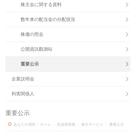
株主会に関する資料

数年来の配当金の分配状況

株価の照会

公開資訊觀測站

重要公示

企業説明会

利害関係人

重要公示
あなたの場所：
ホーム
-
投資家情報
-
株主サービス
-
重要公示