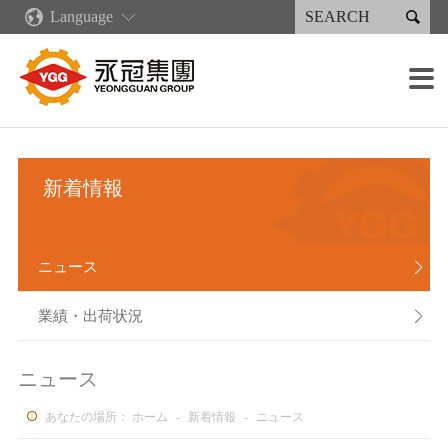

Language
企業情報
新着情報
コア·コンピタンス
製品情報·サービス
永續專區
投資家情報
採用情報
生産施設

企業概要
ニュース
企業文化
再生可能エネルギー
永続報告書
財務情報
各職種の募集概要
鋳造設備
販売分布
業績・出荷状況
産業製品
永續報告書下載
会社の管理
採用の流れ
加工設備
グリーンキャスティングサプライチェーン
新着情報
永冠集団の沿革
デジタル化発展計画
射出成型機類
人権政策
株主サービス
報酬と福利厚生
溶接設備
組織案内
リーン生産
溶接製品
企業説明会
塗装設備
ニュース

経営者メッセージ
人材育成
スプレー製品
利害関係人
組み立て能力
業績・出荷状況

重要な子会社
作業環境
検出装置
ニュース
あなたの場所：
ホーム
-
新着情報
-
ニュース