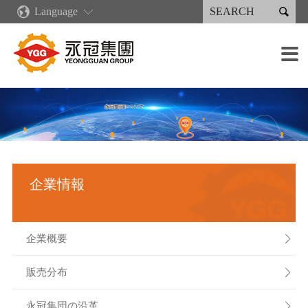

Language
企業情報
新着情報
コア·コンピタンス
製品情報·サービス
永續專區
投資家情報
採用情報
生産施設

企業概要
ニュース
企業文化
再生可能エネルギー
永続報告書
財務情報
各職種の募集概要
鋳造設備
販売分布
業績・出荷状況
産業製品
永續報告書下載
会社の管理
採用の流れ
加工設備
グリーンキャスティングサプライチェーン
永冠集団の沿革
デジタル化発展計画
射出成型機類
人権政策
株主サービス
報酬と福利厚生
溶接設備
組織案内
リーン生産
溶接製品
企業説明会
塗装設備
企業情報
経営者メッセージ
人材育成
スプレー製品
利害関係人
組み立て能力
重要な子会社
作業環境
検出装置
企業概要

販売分布

永冠集団の沿革
