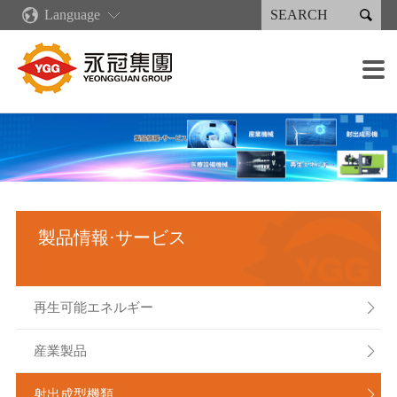

Language
企業情報
新着情報
コア·コンピタンス
製品情報·サービス
永續專區
投資家情報
採用情報
生産施設

企業概要
ニュース
企業文化
再生可能エネルギー
永続報告書
財務情報
各職種の募集概要
鋳造設備
販売分布
業績・出荷状況
産業製品
永續報告書下載
会社の管理
採用の流れ
加工設備
グリーンキャスティングサプライチェーン
永冠集団の沿革
デジタル化発展計画
射出成型機類
人権政策
株主サービス
報酬と福利厚生
溶接設備
組織案内
リーン生産
溶接製品
企業説明会
塗装設備
製品情報·サービス
経営者メッセージ
人材育成
スプレー製品
利害関係人
組み立て能力
重要な子会社
作業環境
検出装置
再生可能エネルギー

産業製品

射出成型機類
