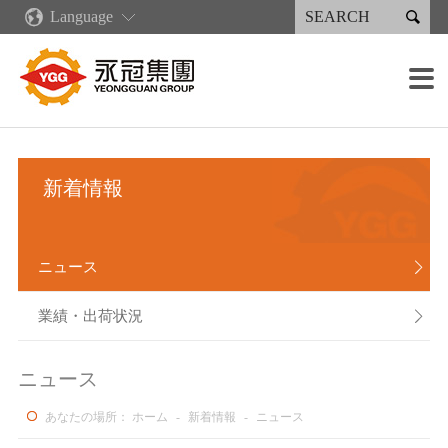

Language
企業情報
新着情報
コア·コンピタンス
製品情報·サービス
永續專區
投資家情報
採用情報
生産施設

企業概要
ニュース
企業文化
再生可能エネルギー
永続報告書
財務情報
各職種の募集概要
鋳造設備
販売分布
業績・出荷状況
産業製品
永續報告書下載
会社の管理
採用の流れ
加工設備
グリーンキャスティングサプライチェーン
新着情報
永冠集団の沿革
デジタル化発展計画
射出成型機類
人権政策
株主サービス
報酬と福利厚生
溶接設備
組織案内
リーン生産
溶接製品
企業説明会
塗装設備
ニュース

経営者メッセージ
人材育成
スプレー製品
利害関係人
組み立て能力
業績・出荷状況

重要な子会社
作業環境
検出装置
ニュース
あなたの場所：
ホーム
-
新着情報
-
ニュース