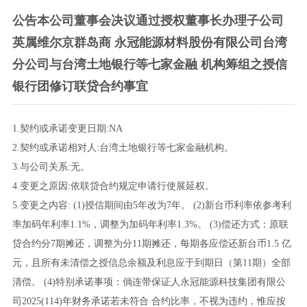
公告本公司董事会决议通过授权董事长办理子公司
英属维尔京群岛商 永冠能源材料股份有限公司台湾
分公司与台湾土地银行等七家金融 机构筹组之授信
银行团修订联贷合约事宜
1.契约或承诺变更日期:NA
2.契约或承诺相对人:台湾土地银行等七家金融机构。
3.与公司关系:无。
4.变更之原因:依联贷合约规定申请行使展延权。
5.变更之内容: (1)授信期间由5年改为7年。 (2)新台币利率依参考利
率加码年利率1.1%，调整为加码年利率1.3%。 (3)偿还方式：原联
贷合约分7期摊还，调整为分11期摊还，每期各应偿还新台币1.5 亿
元，且所有未清偿之授信总余额及利息应于到期日（第11期）全部
清偿。 (4)特别承诺事项：倘连带保证人永冠能源科技集团有限公
司2025(114)年财务承诺若未符合 合约比率，不视为违约，惟应按