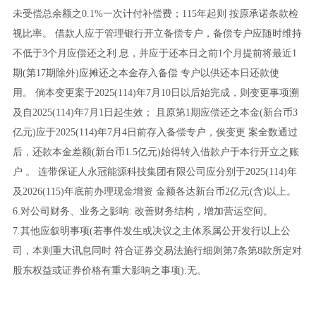
未受偿总余额之0.1%一次计付补偿费；115年起则 按原承诺条款检
视比率。 借款人应于管理银行开立备偿专户，备偿专户应随时维持
不低于3个月应偿还之利 息，并应于还本日之前1个月提前将最近1
期(第17期除外)应摊还之本金存入备偿 专户以供还本日还款使
用。 倘本变更案于2025(114)年7月10日以后始完成，则变更事项溯
及自2025(114)年7月1日起生效； 且原第1期应偿还之本金(新台币3
亿元)应于2025(114)年7月4日前存入备偿专户，俟变更 案全数通过
后，还款本金差额(新台币1.5亿元)始得转入借款户于本行开立之账
户 。 连带保证人永冠能源科技集团有限公司应分别于2025(114)年
及2026(115)年底前办理现金增资 金额各达新台币2亿元(含)以上。
6.对公司财务、业务之影响: 改善财务结构，增加营运空间。
7.其他应叙明事项(若事件发生或决议之主体系属公开发行以上公
司，本则重大讯息同时 符合证券交易法施行细则第7条第8款所定对
股东权益或证券价格有重大影响之事项):无。