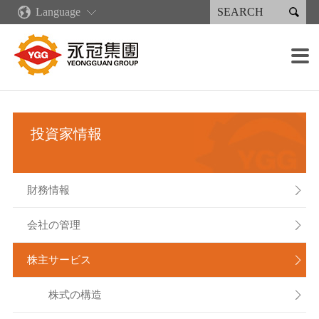

Language
企業情報
新着情報
コア·コンピタンス
製品情報·サービス
永續專區
投資家情報
採用情報
生産施設

企業概要
ニュース
企業文化
再生可能エネルギー
永続報告書
財務情報
各職種の募集概要
鋳造設備
販売分布
業績・出荷状況
産業製品
永續報告書下載
会社の管理
採用の流れ
加工設備
グリーンキャスティングサプライチェーン
投資家情報
永冠集団の沿革
デジタル化発展計画
射出成型機類
人権政策
株主サービス
報酬と福利厚生
溶接設備
組織案内
リーン生産
溶接製品
企業説明会
塗装設備
財務情報

経営者メッセージ
人材育成
スプレー製品
利害関係人
組み立て能力
会社の管理

重要な子会社
作業環境
検出装置
株主サービス

株式の構造
