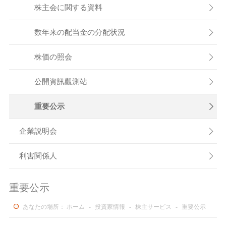
株主会に関する資料

数年来の配当金の分配状況

株価の照会

公開資訊觀測站

重要公示

企業説明会

利害関係人

重要公示
あなたの場所：
ホーム
-
投資家情報
-
株主サービス
-
重要公示