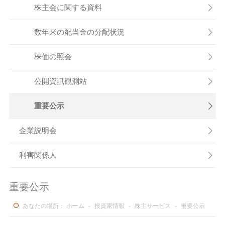
株主会に関する資料

数年来の配当金の分配状況

株価の照会

公開資訊觀測站

重要公示

企業説明会

利害関係人

重要公示
あなたの場所：
ホーム
-
投資家情報
-
株主サービス
-
重要公示