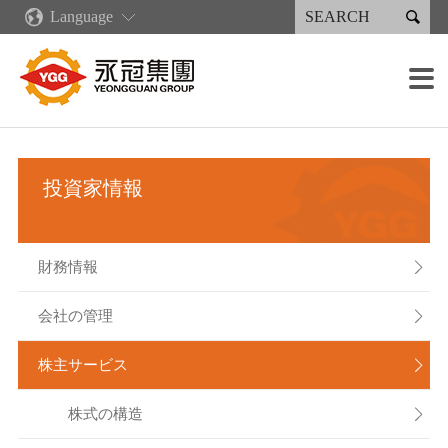

Language
企業情報
新着情報
コア·コンピタンス
製品情報·サービス
永續專區
投資家情報
採用情報
生産施設

企業概要
ニュース
企業文化
再生可能エネルギー
永続報告書
財務情報
各職種の募集概要
鋳造設備
販売分布
業績・出荷状況
産業製品
永續報告書下載
会社の管理
採用の流れ
加工設備
グリーンキャスティングサプライチェーン
投資家情報
永冠集団の沿革
デジタル化発展計画
射出成型機類
人権政策
株主サービス
報酬と福利厚生
溶接設備
組織案内
リーン生産
溶接製品
企業説明会
塗装設備
財務情報

経営者メッセージ
人材育成
スプレー製品
利害関係人
組み立て能力
会社の管理

重要な子会社
作業環境
検出装置
株主サービス

株式の構造
