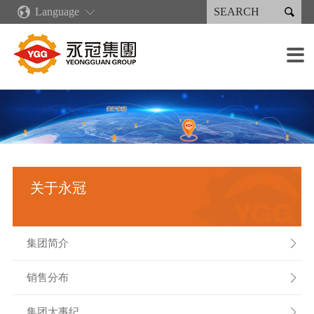

Language
关于永冠
新闻中心
核心竞争力
产品与服务
永续专区
投资人专区
人才招募
设备简介

集团简介
企业新闻
企业文化
再生能源类产品
永续报告书
财务资讯
招聘职位
铸造设备
销售分布
营收出货概况
绿色铸造供应链
产业机械
永续报告下载
公司治理
招聘流程
加工设备
集团大事纪
数字化发展规划
注塑机
人权政策
股东服务
薪酬福利
焊接设备
公司组织
精益生产
焊接件产品
法人说明会
涂装设备
关于永冠
经营团队
人才培育
喷涂类产品
利害关系人
组装能力
重要子公司
工作环境
检测设备
集团简介

销售分布

集团大事纪
