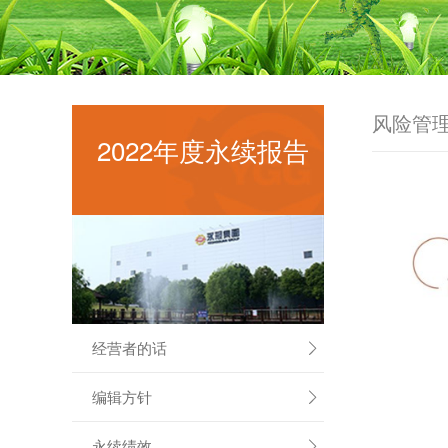
风险管
2022年度永续报告
经营者的话

编辑方针

永续绩效
