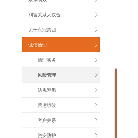
利害关系人议合

关于永冠集团

诚信治理

治理实务

风险管理

法规遵循

营运绩效

客户关系

资安防护
