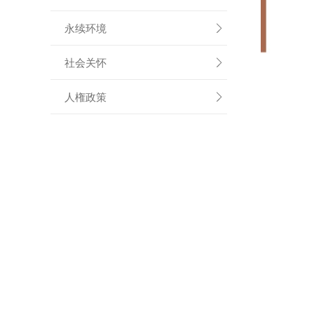
永续环境

社会关怀

人権政策
