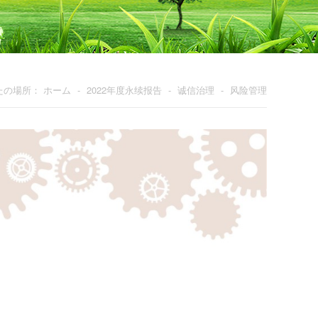
たの場所：
ホーム
-
2022年度永续报告
-
诚信治理
-
风险管理