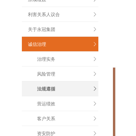
利害关系人议合

关于永冠集团

诚信治理

治理实务

风险管理

法规遵循

营运绩效

客户关系

资安防护
