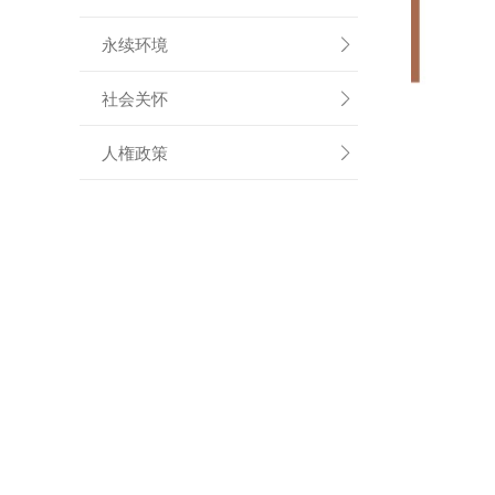
永续环境

社会关怀

人権政策
