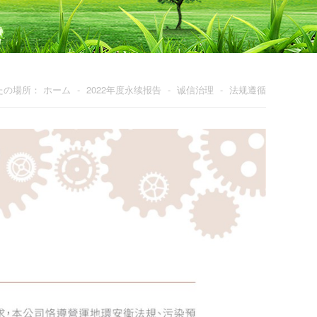
たの場所：
ホーム
-
2022年度永续报告
-
诚信治理
-
法规遵循