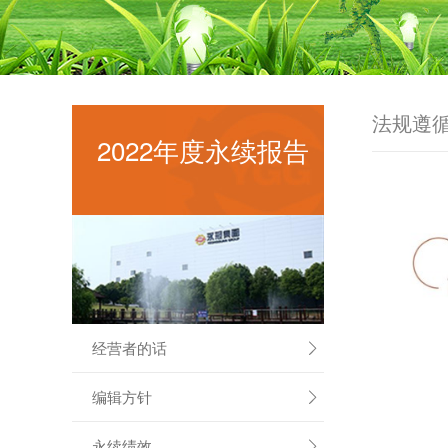
法规遵
2022年度永续报告
经营者的话

编辑方针

永续绩效
