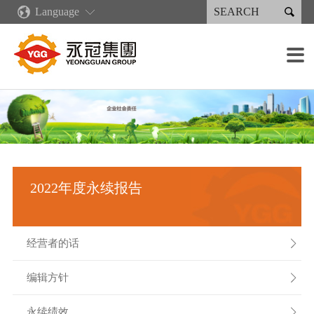

Language
关于永冠
新闻中心
核心竞争力
产品与服务
永续专区
投资人专区
人才招募
设备简介

集团简介
企业新闻
企业文化
再生能源类产品
永续报告书
财务资讯
招聘职位
铸造设备
销售分布
营收出货概况
绿色铸造供应链
产业机械
永续报告下载
公司治理
招聘流程
加工设备
集团大事纪
数字化发展规划
注塑机
人权政策
股东服务
薪酬福利
焊接设备
公司组织
精益生产
焊接件产品
法人说明会
涂装设备
2022年度永续报告
经营团队
人才培育
喷涂类产品
利害关系人
组装能力
重要子公司
工作环境
检测设备
经营者的话

编辑方针

永续绩效
