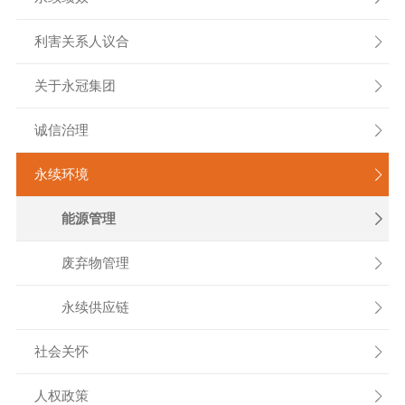
利害关系人议合

关于永冠集团

诚信治理

永续环境

能源管理

废弃物管理

永续供应链

社会关怀

人权政策
