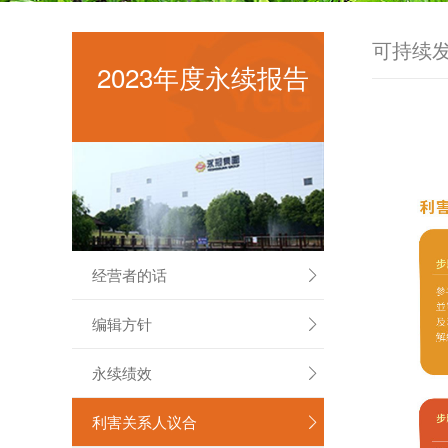
可持续
2023年度永续报告
经营者的话

编辑方针

永续绩效

利害关系人议合
