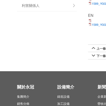
1589_YG
利害關係人

EN
1589_YGG
上一條

下一條

關於永冠
設備簡介
新聞
集團簡介
鑄造設備
企業
銷售分佈
加工設備
營收