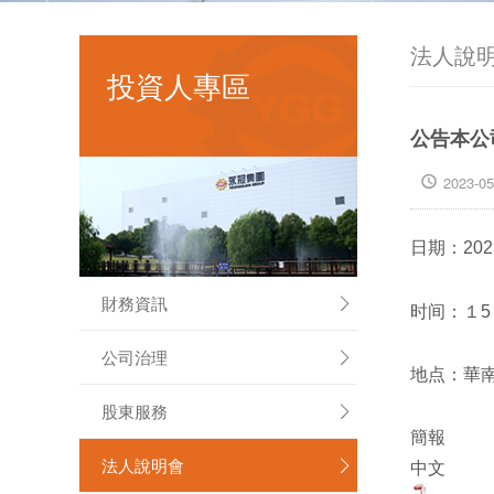
法人說
投資人專區
公告本公
2023-05

日期：202
財務資訊

时间：１5
公司治理

地点：華南
股東服務

簡報
法人說明會
中文
