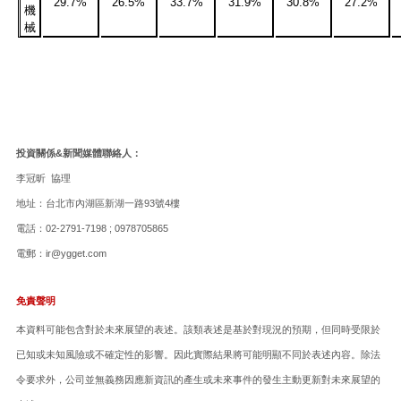
29.7%
26.5%
33.7%
31.9%
30.8%
27.2%
機
械
投資關係&新聞媒體聯絡人：
李冠昕 協理
地址：台北市內湖區新湖一路93號4樓
電話：02-2791-7198 ; 0978705865
電郵：ir@ygget.com
免責聲明
本資料可能包含對於未來展望的表述。該類表述是基於對現況的預期，但同時受限於
已知或未知風險或不確定性的影響。因此實際結果將可能明顯不同於表述內容。除法
令要求外，公司並無義務因應新資訊的產生或未來事件的發生主動更新對未來展望的