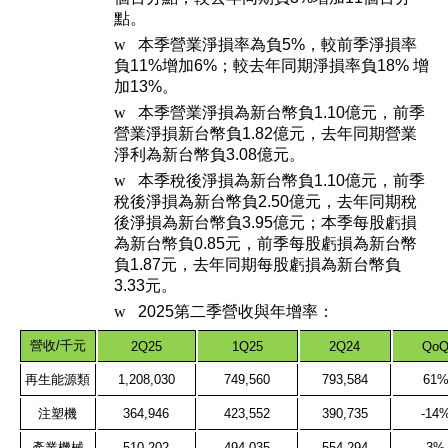
點。
w
本季營業淨損率為負5%，較前季淨損率
負11%增加6%；較去年同期淨損率負18% 增
加13%。
w
本季營業淨損為新台幣負1.10億元，前季
營業淨損新台幣負1.82億元，去年同期營業
淨利為新台幣負3.08億元。
w
本季稅後淨損為新台幣負1.10億元，前季
稅後淨損為新台幣負2.50億元，去年同期稅
後淨損為新台幣負3.95億元；本季每股虧損
為新台幣負0.85元，前季每股虧損為新台幣
負1.87元，去年同期每股虧損為新台幣負
3.33元。
w
2025
第二季營收與年增率：
營收
/
千元
2Q25
1Q25
2Q24
Qo
再生能源類
1,208,030
749,560
793,584
61
注塑機
364,946
423,552
390,735
-14
產業機械
510,202
494,035
554,294
3%