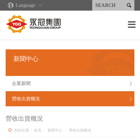

Language
關於永冠
新聞中心
核心競爭力
產品與服務
永續專區
投資人專區
人才招募
設備簡介

集團簡介
企業新聞
企業文化
再生能源類產品
永續報告書
財務資訊
招聘職位
鑄造設備
銷售分佈
營收出貨概況
綠色鑄造供應鏈
產業機械類產品
永續報告書下載
公司治理
招聘流程
加工設備
新聞中心
集團大事紀
數位化發展規劃
注塑機類產品
人權政策
股東服務
薪酬福利
焊接設備
公司組織
精益生產
焊接件產品
法人說明會
塗裝設備
企業新聞

經營團隊
人才培育
噴塗類產品
利害關係人
組裝能力
營收出貨概況

重要子公司
工作環境
檢測設備
營收出貨概況
您的位置：
首頁
-
新聞中心
-
營收出貨概況