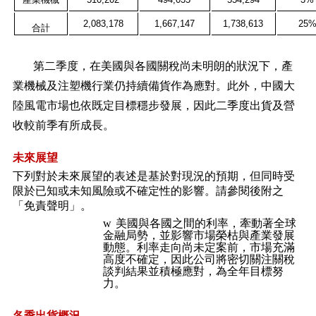
2,083,178
1,667,147
1,738,613
25
合計
第二季度，在美國與各國關稅尚未明朗的狀況下，產
業機械及注塑機行業仍持續備貨作為應對。此外，中國大
陸風電市場也依既定目標穩步發展，因此二季度出貨及營
收較前季有所成長。
未來展望
下列對於未來展望的表述是基於對現況的預期，但同時受
限於已知或未知風險或不確定性的影響。請參閱後附之
「免責聲明」
。
w
美國與各國之間的利率，牽動著全球
金融局勢，並影響市場榮枯與產業發展
動態。利率走向尚未定案前，市場充滿
高度不確定，因此公司將密切關注關稅
談判結果並積極應對，為全年目標努
力。
各季出貨概況