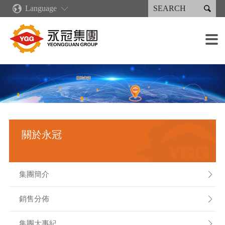

Language
關於永冠
新聞中心
核心競爭力
產品與服務
永續專區
投資人專區
人才招募
設備簡介

集團簡介
企業新聞
企業文化
再生能源類產品
永續報告書
財務資訊
招聘職位
鑄造設備
銷售分佈
營收出貨概況
綠色鑄造供應鏈
產業機械類產品
永續報告書下載
公司治理
招聘流程
加工設備
集團大事紀
數位化發展規劃
注塑機類產品
人權政策
股東服務
薪酬福利
焊接設備
公司組織
精益生產
焊接件產品
法人說明會
塗裝設備
關於永冠
經營團隊
人才培育
噴塗類產品
利害關係人
組裝能力
重要子公司
工作環境
檢測設備
集團簡介

銷售分佈

集團大事紀
