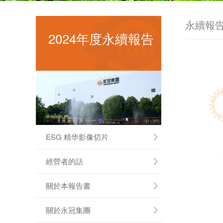
永續報
2024年度永續報告
ESG 精华影像切片

經營者的話

關於本報告書

關於永冠集團
