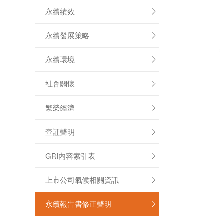
永續績效

永續發展策略

永續環境

社會關懷

繁榮經濟

查証聲明

GRI内容索引表

上市公司氣候相關資訊

永續報告書修正聲明
