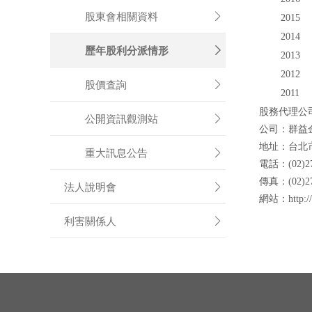
股東會相關資料

2015
2014
歷年股利分派情形

2013
2012
股價査詢

2011
股務
代理公
公開資訊觀測站

公司：群益
地址：台北
重大訊息公告

電話：(02)27
傳真：(02)27
法人說明會

網站：http://w
利害關係人
