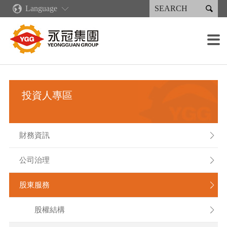

Language
關於永冠
新聞中心
核心競爭力
產品與服務
永續專區
投資人專區
人才招募
設備簡介

集團簡介
企業新聞
企業文化
再生能源類產品
永續報告書
財務資訊
招聘職位
鑄造設備
銷售分佈
營收出貨概況
綠色鑄造供應鏈
產業機械類產品
永續報告書下載
公司治理
招聘流程
加工設備
投資人專區
集團大事紀
數位化發展規劃
注塑機類產品
人權政策
股東服務
薪酬福利
焊接設備
公司組織
精益生產
焊接件產品
法人說明會
塗裝設備
財務資訊

經營團隊
人才培育
噴塗類產品
利害關係人
組裝能力
公司治理

重要子公司
工作環境
檢測設備
股東服務

股權結構
